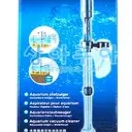
거기제거 치어분리 물교환기 오수흡입펌프 수족관 사이펀 충전, 1
포함 여과망태기 5개, 1개